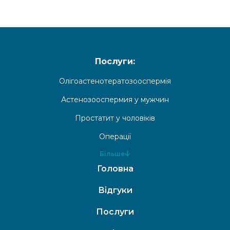
Послуги:
Олігоастенотератозооспермія
Астенозооспермия у мужчин
Простатит у чоловіків
Операції
Більше
Головна
Відгуки
Послуги