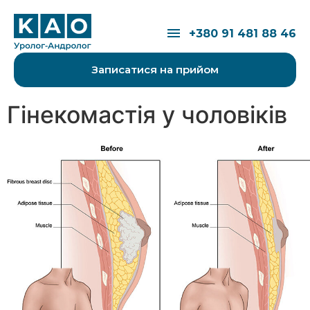
Перейти до вмісту
Відкрити меню
+380 91 481 88 46
Записатися на прийом
Гінекомастія у чоловіків