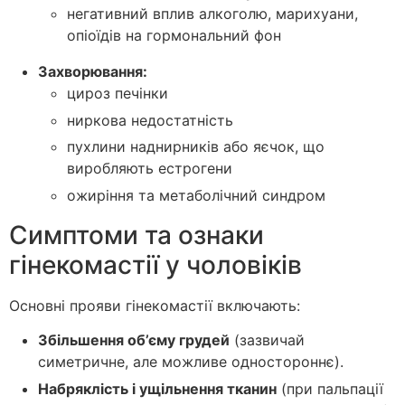
негативний вплив алкоголю, марихуани,
опіоїдів на гормональний фон
Захворювання:
цироз печінки
ниркова недостатність
пухлини наднирників або яєчок, що
виробляють естрогени
ожиріння та метаболічний синдром
Симптоми та ознаки
гінекомастії у чоловіків
Основні прояви гінекомастії включають:
Збільшення об’єму грудей
(зазвичай
симетричне, але можливе одностороннє).
Набряклість і ущільнення тканин
(при пальпації