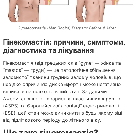
Gynaecomastia (Man Boobs) Diagram: Before & After
Гінекомастія: причини, симптоми,
діагностика та лікування
Гінекомастія (від грецьких слів “gyne” — жінка та
“mastos” — груди) — це патологічне збільшення
залозистої тканини грудних залоз у чоловіків, що
нерідко спричиняє дискомфорт і може негативно
впливати на психологічний стан. За даними
Американського товариства пластичних хірургів
(ASPS) та Європейської асоціації ендокринології
(ESE), цей стан може виникнути в будь-якому віці —
від підліткового періоду до літнього віку.
Що таке гінекомастія?