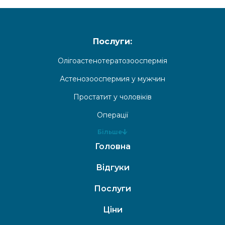
Послуги:
Олігоастенотератозооспермія
Астенозооспермия у мужчин
Простатит у чоловіків
Операції
Більше
Головна
Відгуки
Послуги
Ціни