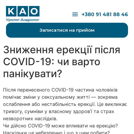
Перейти до вмісту
Відкрити меню
+380 91 481 88 46
Записатися на прийом
Зниження ерекції після
COVID-19: чи варто
панікувати?
Після перенесеного COVID-19 частина чоловіків
помічає зміни у сексуальному житті — зокрема
ослаблення або нестабільність ерекції. Це викликає
тривогу, сумніви у власному здоров’ї та страх
незворотних наслідків.
Чи дійсно COVID-19 може впливати на ерекцію?
Наскільки це небезпечно і що з цим робити?