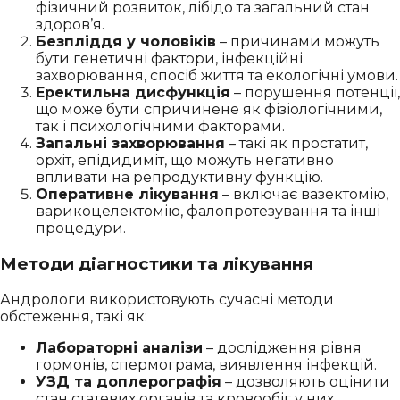
фізичний розвиток, лібідо та загальний стан
здоров’я.
Безпліддя у чоловіків
– причинами можуть
бути генетичні фактори, інфекційні
захворювання, спосіб життя та екологічні умови.
Еректильна дисфункція
– порушення потенції,
що може бути спричинене як фізіологічними,
так і психологічними факторами.
Запальні захворювання
– такі як простатит,
орхіт, епідидиміт, що можуть негативно
впливати на репродуктивну функцію.
Оперативне лікування
– включає вазектомію,
варикоцелектомію, фалопротезування та інші
процедури.
Методи діагностики та лікування
Андрологи використовують сучасні методи
обстеження, такі як:
Лабораторні аналізи
– дослідження рівня
гормонів, спермограма, виявлення інфекцій.
УЗД та доплерографія
– дозволяють оцінити
стан статевих органів та кровообіг у них.