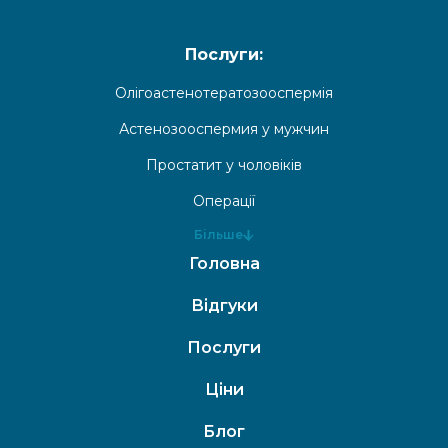
Послуги:
Олігоастенотератозооспермія
Астенозооспермия у мужчин
Простатит у чоловіків
Операції
Більше
Головна
Відгуки
Послуги
Ціни
Блог