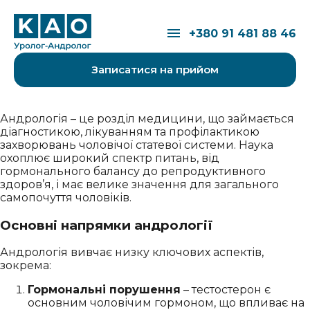
Перейти до вмісту
Відкрити меню
+380 91 481 88 46
Записатися на прийом
Андрологія – це розділ медицини, що займається
діагностикою, лікуванням та профілактикою
захворювань чоловічої статевої системи. Наука
охоплює широкий спектр питань, від
гормонального балансу до репродуктивного
здоров’я, і має велике значення для загального
самопочуття чоловіків.
Основні напрямки андрології
Андрологія вивчає низку ключових аспектів,
зокрема:
Гормональні порушення
– тестостерон є
основним чоловічим гормоном, що впливає на